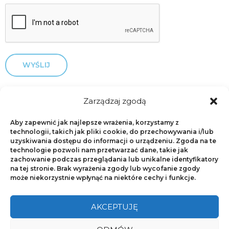
Alternative:
Zarządzaj zgodą
Aby zapewnić jak najlepsze wrażenia, korzystamy z
Powłoki fluoropolimerowe
NonStick.pl
technologii, takich jak pliki cookie, do przechowywania i/lub
uzyskiwania dostępu do informacji o urządzeniu. Zgoda na te
technologie pozwoli nam przetwarzać dane, takie jak
Copyright © 2018
NonStick.pl
zachowanie podczas przeglądania lub unikalne identyfikatory
na tej stronie. Brak wyrażenia zgody lub wycofanie zgody
może niekorzystnie wpłynąć na niektóre cechy i funkcje.
NonStick.pl
Świerkowa 28, 89-300 Wyrzysk, Poland
AKCEPTUJĘ
E-mail:
office@nonstick.pl