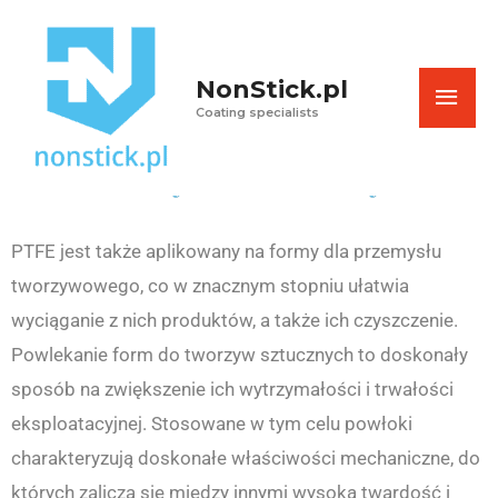
Skip
MAI
to
content
NonStick.pl
ME
Powlekanie form do
Coating specialists
tworzyw sztucznych
PTFE jest także aplikowany na formy dla przemysłu
tworzywowego, co w znacznym stopniu ułatwia
wyciąganie z nich produktów, a także ich czyszczenie.
Powlekanie form do tworzyw sztucznych to doskonały
sposób na zwiększenie ich wytrzymałości i trwałości
eksploatacyjnej. Stosowane w tym celu powłoki
charakteryzują doskonałe właściwości mechaniczne, do
których zalicza się między innymi wysoką twardość i