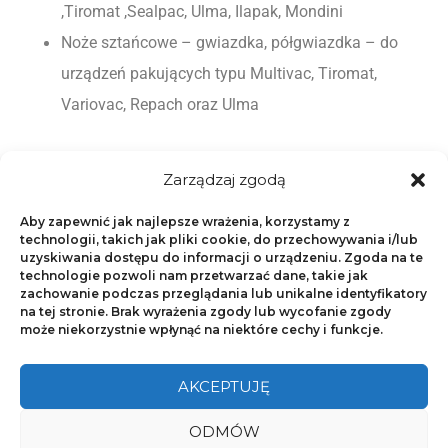
,Tiromat ,Sealpac, Ulma, Ilapak, Mondini
Noże sztańcowe – 
gwiazdka, półgwiazdka – do 
urządzeń pakujących typu Multivac, Tiromat, 
Variovac, Repach oraz Ulma
Zarządzaj zgodą
Aby zapewnić jak najlepsze wrażenia, korzystamy z
Powłoki fluoropolimerowe
NonStick.pl
technologii, takich jak pliki cookie, do przechowywania i/lub
uzyskiwania dostępu do informacji o urządzeniu. Zgoda na te
technologie pozwoli nam przetwarzać dane, takie jak
Copyright © 2018
NonStick.pl
zachowanie podczas przeglądania lub unikalne identyfikatory
na tej stronie. Brak wyrażenia zgody lub wycofanie zgody
może niekorzystnie wpłynąć na niektóre cechy i funkcje.
NonStick.pl
Świerkowa 28, 89-300 Wyrzysk, Poland
AKCEPTUJĘ
E-mail:
office@nonstick.pl
ODMÓW
Telefon:
+48 518 796 581