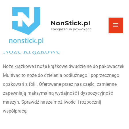
Skip
MAI
to
content
NonStick.pl
ME
specjaliści w powłokach
Noże krążkowe
Noże krążkowe i noże krążkowe dwudzielne do pakowaczek 
Multivac
 to noże do dzielenia podłużnego i poprzecznego 
opakowań z folii. 
Oferowane przez nas części zamienne 
zapewniają 
maksymalną wydajność i dyspozycyjność 
maszyn. 
Sprawdź nasze możliwości i rozpocznij 
współpracę.