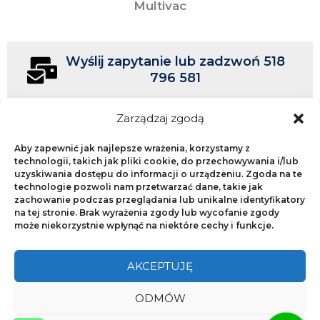
Multivac
Wyślij zapytanie lub zadzwoń 518
796 581
Zarządzaj zgodą
Aby zapewnić jak najlepsze wrażenia, korzystamy z
Powłoki fluoropolimerowe
NonStick.pl
technologii, takich jak pliki cookie, do przechowywania i/lub
uzyskiwania dostępu do informacji o urządzeniu. Zgoda na te
technologie pozwoli nam przetwarzać dane, takie jak
Copyright © 2018
NonStick.pl
zachowanie podczas przeglądania lub unikalne identyfikatory
na tej stronie. Brak wyrażenia zgody lub wycofanie zgody
może niekorzystnie wpłynąć na niektóre cechy i funkcje.
NonStick.pl
Świerkowa 28, 89-300 Wyrzysk, Poland
AKCEPTUJĘ
E-mail:
office@nonstick.pl
ODMÓW
Telefon:
+48 518 796 581