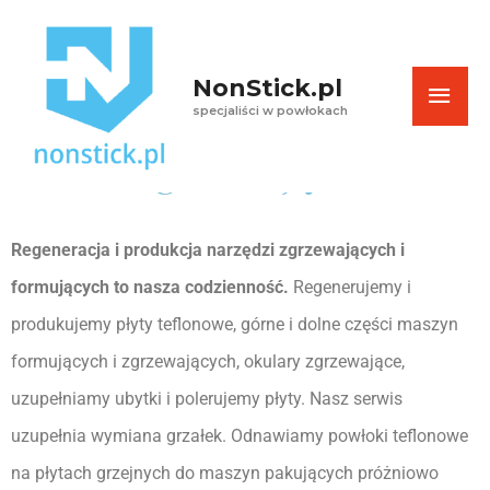
Skip
MAI
to
content
NonStick.pl
ME
Narzędzia formujące i
specjaliści w powłokach
zgrzewające
Regeneracja i produkcja narzędzi zgrzewających i 
formujących to nasza codzienność.
 Regenerujemy i 
produkujemy płyty teflonowe, górne i dolne części maszyn 
formujących i zgrzewających, okulary zgrzewające, 
uzupełniamy ubytki i polerujemy płyty. Nasz serwis 
uzupełnia wymiana grzałek. Odnawiamy powłoki teflonowe 
na płytach grzejnych do maszyn pakujących próżniowo 