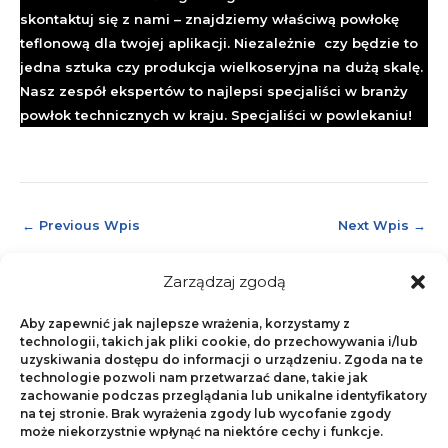
skontaktuj się z nami – znajdziemy właściwą powłokę
teflonową dla twojej aplikacji. Niezależnie czy będzie to
jedna sztuka czy produkcja wielkoseryjna na dużą skalę.
Nasz zespół ekspertów to najlepsi specjaliści w branży
powłok technicznych w kraju. Specjaliści w powlekaniu!
←
Previous Wpis
Next Wpis
→
Zarządzaj zgodą
Aby zapewnić jak najlepsze wrażenia, korzystamy z
Powłoki fluoropolimerowe
NonStick.pl
technologii, takich jak pliki cookie, do przechowywania i/lub
uzyskiwania dostępu do informacji o urządzeniu. Zgoda na te
technologie pozwoli nam przetwarzać dane, takie jak
Copyright © 2018
NonStick.pl
zachowanie podczas przeglądania lub unikalne identyfikatory
na tej stronie. Brak wyrażenia zgody lub wycofanie zgody
może niekorzystnie wpłynąć na niektóre cechy i funkcje.