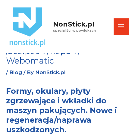
Skip
Post
MAI
Formy, okulary, płyty i wkładki
to
navigation
(i ich naprawa) do maszyn
content
NonStick.pl
ME
pakujących Multivac ,
specjaliści w powłokach
Tiromat , Variovac , Ulma
,Sealpack , Ilapak ,
Webomatic
/
Blog
/ By
NonStick.pl
Formy, okulary, płyty
zgrzewające i wkładki do
maszyn pakujących. Nowe i
regeneracja/naprawa
uszkodzonych.