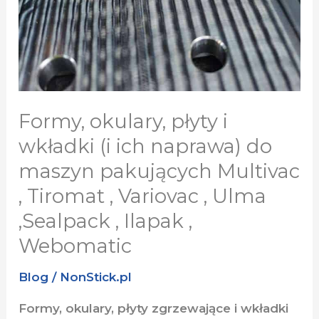
Tiromat
,
Variovac
,
Ulma
Formy, okulary, płyty i
,Sealpack
wkładki (i ich naprawa) do
,
Ilapak
maszyn pakujących Multivac
,
, Tiromat , Variovac , Ulma
Webomatic
,Sealpack , Ilapak ,
Webomatic
Blog
/
NonStick.pl
Formy, okulary, płyty zgrzewające i wkładki