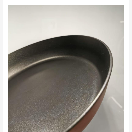
Renowacja
patelni
teflonowych
to
drugie
życie
Twojej
patelni