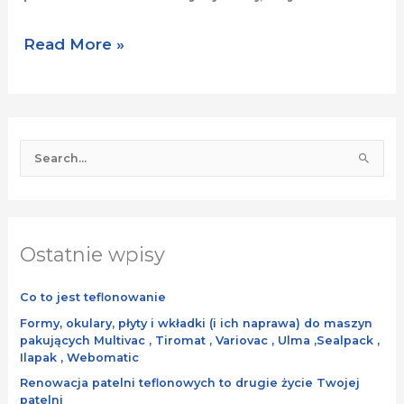
Read More »
S
e
a
r
Ostatnie wpisy
c
h
Co to jest teflonowanie
f
o
Formy, okulary, płyty i wkładki (i ich naprawa) do maszyn
pakujących Multivac , Tiromat , Variovac , Ulma ,Sealpack ,
r
Ilapak , Webomatic
:
Renowacja patelni teflonowych to drugie życie Twojej
patelni