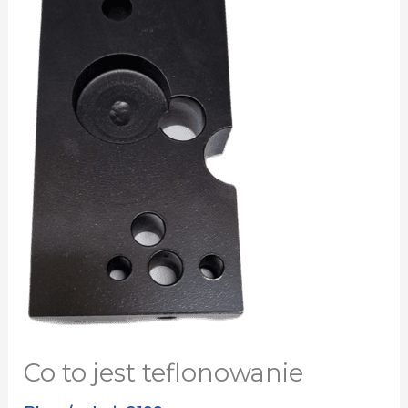
jest
teflonowanie
Co to jest teflonowanie